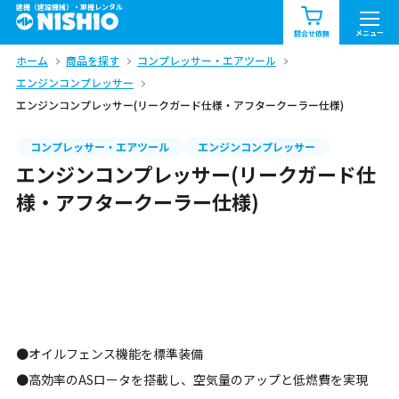
建機（建設機械）・重機レンタル
商品一覧
お知らせ一覧
メニュー
問合せ依頼
ホーム
商品を探す
コンプレッサー・エアツール
問合せ依頼リスト
お問合せ
エンジンコンプレッサー
エンジンコンプレッサー(リークガード仕様・アフタークーラー仕様)
エリア情報を見る
北海道
東北
関東
コンプレッサー・エアツール
エンジンコンプレッサー
エンジンコンプレッサー(リークガード仕
様・アフタークーラー仕様)
中部
関西
中国・四国
九州・沖縄（外部）
●オイルフェンス機能を標準装備
●高効率のASロータを搭載し、空気量のアップと低燃費を実現