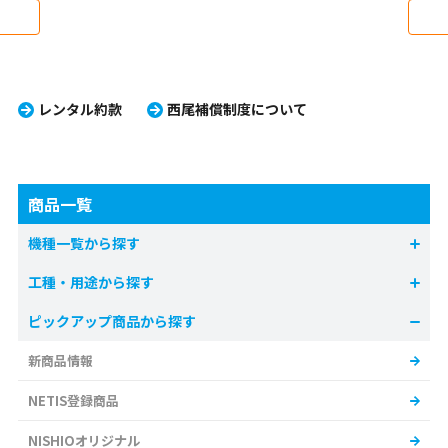
業に真
●管路
価を発
して使
●バル
用可能
レンタル約款
西尾補償制度について
商品一覧
機種一覧から探す
工種・用途から探す
ピックアップ商品から探す
新商品情報
NETIS登録商品
NISHIOオリジナル