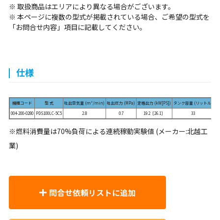
※ 取扱商品はエリアにより異なる場合がございます。
※ 本ページに複数の型式が掲載されている場合、ご希望の型式を
「お問合せ内容」項目に記載してください。
仕様
機種コード
型 式
吐出空気量 (m³/min)
吐出圧力 (MPa)
定格出力 (kW[PS])
タンク容量 (リットル)
燃
004-200-0280
PDS100LC-5C5
2.8
0.7
19.2［26.1］
33
※燃料消費量は70%負荷による連続稼動実験値 (メーカー:北越工
業)
問合せ依頼リストに追加