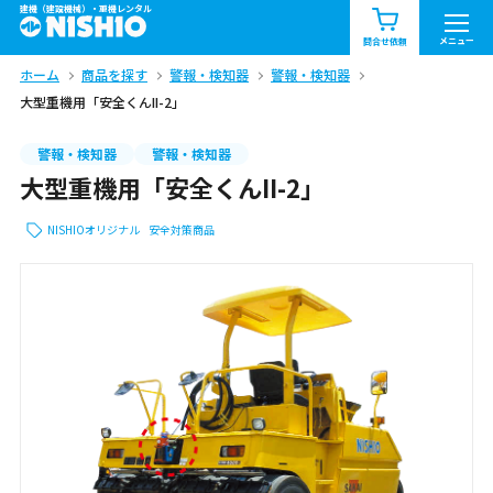
建機（建設機械）・重機レンタル
商品一覧
お知らせ一覧
メニュー
問合せ依頼
ホーム
商品を探す
警報・検知器
警報・検知器
問合せ依頼リスト
お問合せ
大型重機用「安全くんII-2」
エリア情報を見る
警報・検知器
警報・検知器
大型重機用「安全くんII-2」
北海道
東北
関東
NISHIOオリジナル
安全対策商品
中部
関西
中国・四国
九州・沖縄（外部）