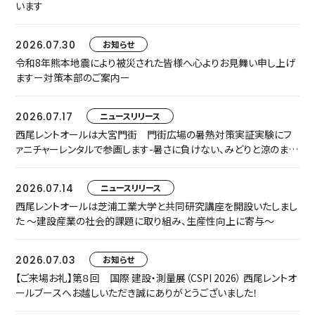
います
2026.07.30
お知らせ
令和8年熊本地震により被災された皆様へ心よりお見舞い申し上げ
ますー対策本部のご案内ー
2026.07.17
ニュースリリース
西尾レントオールは大宮門街 門街広場の暑熱対策実証実験にフ
ァニチャーレンタルで参画します-暑さに負けない、みどりと涼のまち
なか空間『門街涼風ラウンジ』へ-
2026.07.14
ニュースリリース
西尾レントオールは芝浦工業大学と共同研究講座を開設いたしまし
た ～建設産業の社会的課題に取り組み、生産性向上に寄与～
2026.07.03
お知らせ
【ご来場お礼】第８回 国際 建設・測量展（CSPI 2026） 西尾レントオ
ールブースへお越しいただき誠にありがとうございました！