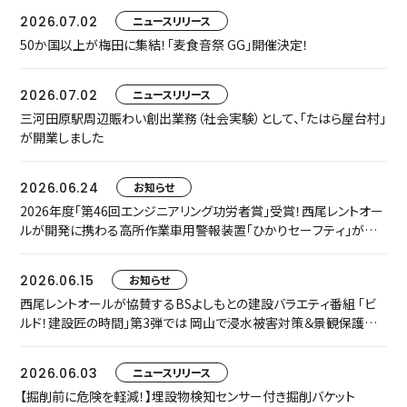
2026.07.02
ニュースリリース
50か国以上が梅田に集結！「麦食音祭 GG」開催決定！
2026.07.02
ニュースリリース
三河田原駅周辺賑わい創出業務（社会実験）として、「たはら屋台村」
が開業しました
2026.06.24
お知らせ
2026年度「第46回エンジニアリング功労者賞」受賞！西尾レントオー
ルが開発に携わる高所作業車用警報装置「ひかりセーフティ」が中
小規模プロジェクト枠でグループ表彰されました
2026.06.15
お知らせ
西尾レントオールが協賛するBSよしもとの建設バラエティ番組 「ビ
ルド！建設匠の時間」第3弾では 岡山で浸水被害対策＆景観保護共
存に取り組む匠をご紹介します
2026.06.03
ニュースリリース
【掘削前に危険を軽減！】埋設物検知センサー付き掘削バケット