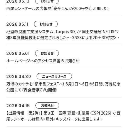
2026.05.13
お知らせ
西尾レントオールの広報誌「安全くん」が200号を迎えました！
2026.05.11
お知らせ
地盤改良施工支援システム「Tarpos 3D」が 国土交通省 NETIS令
和8年度推奨技術に選定されました～ GNSSによる2D＋3D杭芯誘
導で、施工精度・安全性・生産性を飛躍的に向上 ～
2026.05.01
お知らせ
ホームページへのアクセス障害のお知らせ
2026.04.30
ニュースリリース
万博のカケラを“都市型フェス”へ！ 5月1日〜6日の6日間、万博記念
公園にて『麦食音祭GW』開催！
2026.04.15
お知らせ
【出展情報 第2弾！】 第８回 国際 建設・測量展（CSPI 2026）で 西
尾レントオールは屋内・屋外・キッズパークに出展します！