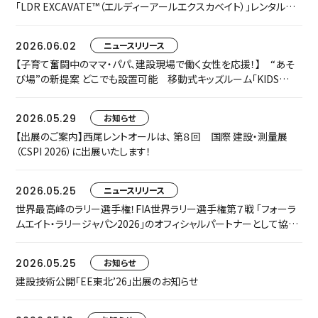
「LDR EXCAVATE™（エルディーアールエクスカベイト）」レンタルを
開始します
2026.06.02
ニュースリリース
【子育て奮闘中のママ・パパ、建設現場で働く女性を応援！】 “あそ
び場”の新提案 どこでも設置可能 移動式キッズルーム「KIDS
TRAILER」をお披露目します
2026.05.29
お知らせ
【出展のご案内】西尾レントオールは、 第８回 国際 建設・測量展
（CSPI 2026）に出展いたします！
2026.05.25
ニュースリリース
世界最高峰のラリー選手権！FIA世界ラリー選手権第７戦 「フォーラ
ムエイト・ラリージャパン2026」のオフィシャルパートナーとして協賛
いたします
2026.05.25
お知らせ
建設技術公開「EE東北’26」出展のお知らせ