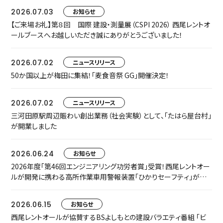
2026.07.03
お知らせ
【ご来場お礼】第８回 国際 建設・測量展（CSPI 2026） 西尾レントオ
ールブースへお越しいただき誠にありがとうございました！
2026.07.02
ニュースリリース
50か国以上が梅田に集結！「麦食音祭 GG」開催決定！
2026.07.02
ニュースリリース
三河田原駅周辺賑わい創出業務（社会実験）として、「たはら屋台村」
が開業しました
2026.06.24
お知らせ
2026年度「第46回エンジニアリング功労者賞」受賞！西尾レントオー
ルが開発に携わる高所作業車用警報装置「ひかりセーフティ」が中
小規模プロジェクト枠でグループ表彰されました
2026.06.15
お知らせ
西尾レントオールが協賛するBSよしもとの建設バラエティ番組 「ビ