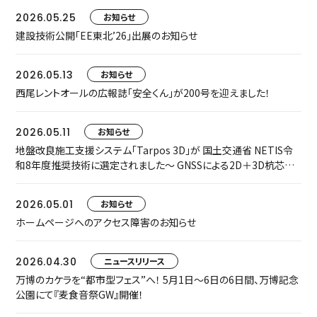
2026.05.25
お知らせ
建設技術公開「EE東北’26」出展のお知らせ
2026.05.13
お知らせ
西尾レントオールの広報誌「安全くん」が200号を迎えました！
2026.05.11
お知らせ
地盤改良施工支援システム「Tarpos 3D」が 国土交通省 NETIS令
和8年度推奨技術に選定されました～ GNSSによる2D＋3D杭芯誘
導で、施工精度・安全性・生産性を飛躍的に向上 ～
2026.05.01
お知らせ
ホームページへのアクセス障害のお知らせ
2026.04.30
ニュースリリース
万博のカケラを“都市型フェス”へ！ 5月1日〜6日の6日間、万博記念
公園にて『麦食音祭GW』開催！