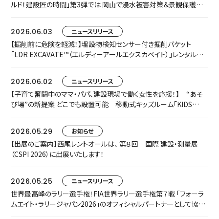
ルド！建設匠の時間」第3弾では 岡山で浸水被害対策＆景観保護共
存に取り組む匠をご紹介します
2026.06.03
ニュースリリース
【掘削前に危険を軽減！】埋設物検知センサー付き掘削バケット
「LDR EXCAVATE™（エルディーアールエクスカベイト）」レンタルを
開始します
2026.06.02
ニュースリリース
【子育て奮闘中のママ・パパ、建設現場で働く女性を応援！】 “あそ
び場”の新提案 どこでも設置可能 移動式キッズルーム「KIDS
TRAILER」をお披露目します
2026.05.29
お知らせ
【出展のご案内】西尾レントオールは、 第８回 国際 建設・測量展
（CSPI 2026）に出展いたします！
2026.05.25
ニュースリリース
世界最高峰のラリー選手権！FIA世界ラリー選手権第７戦 「フォーラ
ムエイト・ラリージャパン2026」のオフィシャルパートナーとして協賛
いたします