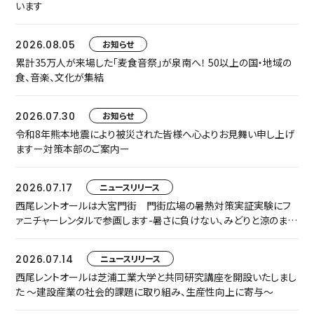
います
2026.08.05
お知らせ
累計35万人が来場した「麦食音祭」が泉南へ！ 50以上の国・地域の
食、音楽、文化が集結
2026.07.30
お知らせ
令和8年熊本地震により被災された皆様へ心よりお見舞い申し上げ
ますー対策本部のご案内ー
2026.07.17
ニュースリリース
西尾レントオールは大宮門街 門街広場の暑熱対策実証実験にフ
ァニチャーレンタルで参画します-暑さに負けない、みどりと涼のまち
なか空間『門街涼風ラウンジ』へ-
2026.07.14
ニュースリリース
西尾レントオールは芝浦工業大学と共同研究講座を開設いたしまし
た ～建設産業の社会的課題に取り組み、生産性向上に寄与～