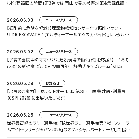
ルド！建設匠の時間」第3弾では 岡山で浸水被害対策＆景観保護共
存に取り組む匠をご紹介します
2026.06.03
ニュースリリース
【掘削前に危険を軽減！】埋設物検知センサー付き掘削バケット
「LDR EXCAVATE™（エルディーアールエクスカベイト）」レンタルを
開始します
2026.06.02
ニュースリリース
【子育て奮闘中のママ・パパ、建設現場で働く女性を応援！】 “あそ
び場”の新提案 どこでも設置可能 移動式キッズルーム「KIDS
TRAILER」をお披露目します
2026.05.29
お知らせ
【出展のご案内】西尾レントオールは、 第８回 国際 建設・測量展
（CSPI 2026）に出展いたします！
2026.05.25
ニュースリリース
世界最高峰のラリー選手権！FIA世界ラリー選手権第７戦 「フォーラ
ムエイト・ラリージャパン2026」のオフィシャルパートナーとして協賛
いたします