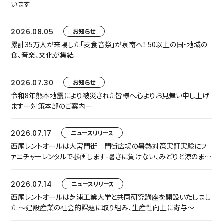
います
2026.08.05
お知らせ
累計35万人が来場した「麦食音祭」が泉南へ！ 50以上の国・地域の
食、音楽、文化が集結
2026.07.30
お知らせ
令和8年熊本地震により被災された皆様へ心よりお見舞い申し上げ
ますー対策本部のご案内ー
2026.07.17
ニュースリリース
西尾レントオールは大宮門街 門街広場の暑熱対策実証実験にフ
ァニチャーレンタルで参画します-暑さに負けない、みどりと涼のまち
なか空間『門街涼風ラウンジ』へ-
2026.07.14
ニュースリリース
西尾レントオールは芝浦工業大学と共同研究講座を開設いたしまし
た ～建設産業の社会的課題に取り組み、生産性向上に寄与～