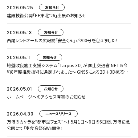
2026.05.25
お知らせ
建設技術公開「EE東北’26」出展のお知らせ
2026.05.13
お知らせ
西尾レントオールの広報誌「安全くん」が200号を迎えました！
2026.05.11
お知らせ
地盤改良施工支援システム「Tarpos 3D」が 国土交通省 NETIS令
和8年度推奨技術に選定されました～ GNSSによる2D＋3D杭芯誘
導で、施工精度・安全性・生産性を飛躍的に向上 ～
2026.05.01
お知らせ
ホームページへのアクセス障害のお知らせ
2026.04.30
ニュースリリース
万博のカケラを“都市型フェス”へ！ 5月1日〜6日の6日間、万博記念
公園にて『麦食音祭GW』開催！