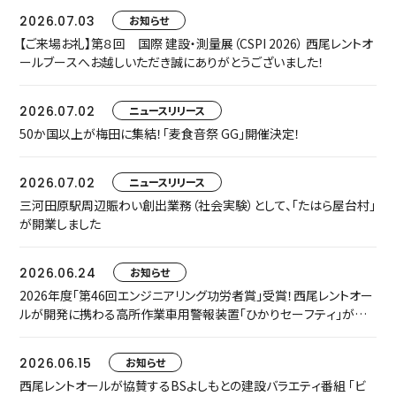
2026.07.03
お知らせ
【ご来場お礼】第８回 国際 建設・測量展（CSPI 2026） 西尾レントオ
ールブースへお越しいただき誠にありがとうございました！
2026.07.02
ニュースリリース
50か国以上が梅田に集結！「麦食音祭 GG」開催決定！
2026.07.02
ニュースリリース
三河田原駅周辺賑わい創出業務（社会実験）として、「たはら屋台村」
が開業しました
2026.06.24
お知らせ
2026年度「第46回エンジニアリング功労者賞」受賞！西尾レントオー
ルが開発に携わる高所作業車用警報装置「ひかりセーフティ」が中
小規模プロジェクト枠でグループ表彰されました
2026.06.15
お知らせ
西尾レントオールが協賛するBSよしもとの建設バラエティ番組 「ビ