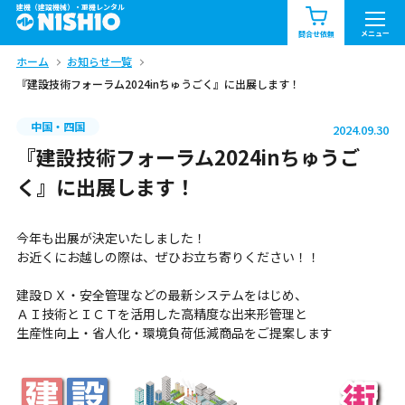
建機（建設機械）・重機レンタル
商品一覧
お知らせ一覧
メニュー
問合せ依頼
ホーム
お知らせ一覧
問合せ依頼リスト
お問合せ
『建設技術フォーラム2024inちゅうごく』に出展します！
エリア情報を見る
中国・四国
2024.09.30
北海道
東北
関東
『建設技術フォーラム2024inちゅうご
く』に出展します！
中部
関西
中国・四国
今年も出展が決定いたしました！
九州・沖縄（外部）
お近くにお越しの際は、ぜひお立ち寄りください！！
建設ＤＸ・安全管理などの最新システムをはじめ、
ＡＩ技術とＩＣＴを活用した高精度な出来形管理と
生産性向上・省人化・環境負荷低減商品をご提案します