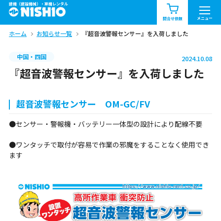
建機（建設機械）・重機レンタル
商品一覧
お知らせ一覧
メニュー
問合せ依頼
ホーム
お知らせ一覧
『超音波警報センサー』を入荷しました
問合せ依頼リスト
お問合せ
中国・四国
2024.10.08
エリア情報を見る
『超音波警報センサー』を入荷しました
北海道
東北
関東
超音波警報センサー OM-GC/FV
中部
関西
中国・四国
●センサー・警報機・バッテリー一体型の設計により配線不要
九州・沖縄（外部）
●ワンタッチで取付が容易で作業の邪魔をすることなく使用でき
ます