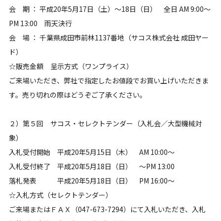
会 期 ： 平成20年5月17日（土）～18日（日） 全日 AM 9:00～
PM 13:00 雨天決行
会 場 ： 千葉県成田市前林1137番地（サコス株式会社 成田ヤー
ド）
☆販売金額 呈示方式（ワンプライス）
ご来場いただき、弊社で指定したお値段でお買い上げいただきま
す。売り切れの際はどうぞご了承ください。
２）第５回 サコス・セレクトテンダー（入札会／大型機械対
象）
入札受付開始 平成20年5月15日（木） AM 10:00～
入札受付終了 平成20年5月18日（日） ～PM 13:00
落札発表 平成20年5月18日（日） PM 16:00～
☆入札方式（セレクトテンダー）
ご来場またはＦＡＸ（047-673-7294）にて入札いただき、入札