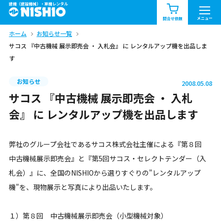
建機（建設機械）・重機レンタル
商品一覧
お知らせ一覧
メニュー
問合せ依頼
ホーム
お知らせ一覧
問合せ依頼リスト
お問合せ
サコス 『中古機械 展示即売会 ・ 入札会』 に レンタルアップ機を出品しま
す
エリア情報を見る
北海道
東北
関東
お知らせ
2008.05.08
サコス 『中古機械 展示即売会 ・ 入札
中部
関西
中国・四国
会』 に レンタルアップ機を出品します
九州・沖縄（外部）
弊社のグループ会社であるサコス株式会社主催による『第８回
中古機械展示即売会』と『第5回サコス・セレクトテンダー（入
札会）』に、全国のNISHIOから選りすぐりの"レンタルアップ
機"を、現物展示と写真により出品いたします。
１）第８回 中古機械展示即売会（小型機械対象）