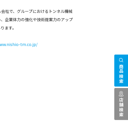
ル会社で、グループにおけるトンネル機械
め、企業体力の強化や技術提案力のアップ
いります。
www.nishio-tm.co.jp/
商品検索
店舗検索