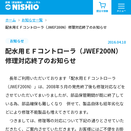
建機（建設機械）・重機レンタル
商品一覧
お知らせ一覧
メニュー
問合せ依頼
ホーム
お知らせ一覧
問合せ依頼リスト
お問合せ
配水用ＥＦコントローラ（JWEF200N）修理対応終了のお知らせ
エリア情報を見る
お知らせ
2016.04.18
北海道
東北
関東
配水用ＥＦコントローラ（JWEF200N）
修理対応終了のお知らせ
中部
関西
中国・四国
長年ご利用いただいております「配水用ＥＦコントローラ
九州・沖縄（外部）
（JWEF200N）」は、2008年５月の発売終了後も修理対応などを
させていただいてまいりましたが、部品保管期間が既に終了して
いる為、部品確保も難しくなり 併せて、製品自体も経年劣化な
どにより修理不能製品も増えてきております。
つきましては、修理等の対応について下記の通りとさせていた
だきたく、ご案内させていただきます。お客様にはご不便をお掛