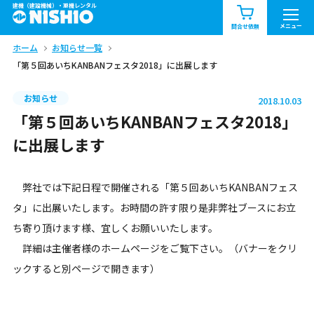
建機（建設機械）・重機レンタル
商品一覧
お知らせ一覧
メニュー
問合せ依頼
ホーム
お知らせ一覧
問合せ依頼リスト
お問合せ
「第５回あいちKANBANフェスタ2018」に出展します
エリア情報を見る
お知らせ
2018.10.03
北海道
東北
関東
「第５回あいちKANBANフェスタ2018」
に出展します
中部
関西
中国・四国
弊社では下記日程で開催される「第５回あいちKANBANフェス
九州・沖縄（外部）
タ」に出展いたします。お時間の許す限り是非弊社ブースにお立
ち寄り頂けます様、宜しくお願いいたします。
詳細は主催者様のホームページをご覧下さい。（バナーをクリ
ックすると別ページで開きます）