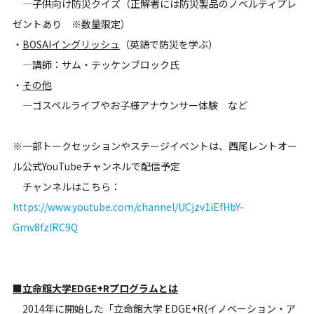
―子供向け防災クイズ（正解者には防災製品のノベルティプレ
ゼントあり ※数量限定）
・
BOSAIイングリッシュ
（英語で防災を学ぶ）
―講師：サム・テッケンブロック氏
・
その他
―ゴスペルライブやお子様アナウンサー体験 など
※一部トークセッションやステージイベントは、西尾レントオー
ル公式YouTubeチャンネルで配信予定
チャンネルはこちら：
https://www.youtube.com/channel/UCjzv1iEfHbY-
Gmv8fzlRC9Q
■立命館大学EDGE+Rプログラムとは
2014年に開始した「立命館大学 EDGE+R(イノベーション・ア