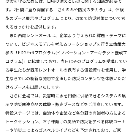
の命を守るためには、日頃の備えと防災に関する知識が必要で
す。2日間に亘り開催する「さんのみや防災のチカラ」は、体験
型のブース展示やプログラムにより、改めて防災対策について考
えるきっかけを提供します。
また西尾レントオールは、企業より与えられた課題・テーマに
ついて、ビジネスモデルを考えるワークショップを行う立命館大
学の「EDGE+Rプログラム(イノベーション・アーキテクト養成プ
ログラム)」に協賛しており、当日はそのプログラムを受講してい
る学生たちが西尾レントオールの保有する仮設資材を使用し、学
生ならではの斬新な発想で企画した防災コンテンツを体験いただ
けるブースも出展いたします。
さらに会場では、災害時に水を円滑に供給できるシステムの展
示や防災関連商品の体験・販売ブースなどをご用意しています。
特設ステージでは、自治体や企業など各分野の有識者の方による
トークセッション、お子様向けの英語で防災を学べる体験コーナ
ーや防災士によるゴスペルライブなども予定されており、ご家