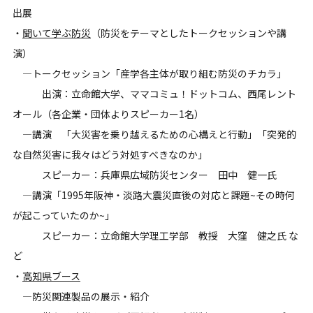
出展
・
聞いて学ぶ防災
（防災をテーマとしたトークセッションや講
演）
―トークセッション「産学各主体が取り組む防災のチカラ」
出演：立命館大学、ママコミュ！ドットコム、西尾レント
オール（各企業・団体よりスピーカー1名）
―講演 「大災害を乗り越えるための心構えと行動」「突発的
な自然災害に我々はどう対処すべきなのか」
スピーカー：兵庫県広域防災センター 田中 健一氏
―講演「1995年阪神・淡路大震災直後の対応と課題~その時何
が起こっていたのか~」
スピーカー：立命館大学理工学部 教授 大窪 健之氏 な
ど
・
高知県ブース
―防災関連製品の展示・紹介