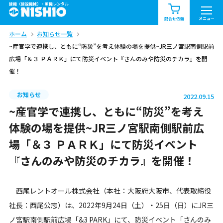
建機（建設機械）・重機レンタル
商品一覧
お知らせ一覧
メニュー
問合せ依頼
ホーム
お知らせ一覧
問合せ依頼リスト
お問合せ
~産官学で連携し、ともに“防災”を考え体験の場を提供~JR三ノ宮駅南側駅前
広場「＆３ ＰＡＲＫ」にて防災イベント『さんのみや防災のチカラ』を開
エリア情報を見る
催！
北海道
東北
関東
お知らせ
2022.09.15
~産官学で連携し、ともに“防災”を考え
中部
関西
中国・四国
体験の場を提供~JR三ノ宮駅南側駅前広
九州・沖縄（外部）
場「＆３ ＰＡＲＫ」にて防災イベント
『さんのみや防災のチカラ』を開催！
西尾レントオール株式会社（本社：大阪府大阪市、代表取締役
社長：西尾公志）は、2022年9月24日（土）・25日（日）にJR三
ノ宮駅南側駅前広場「&3 PARK」にて、防災イベント「さんのみ