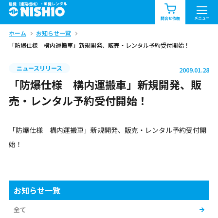
建機（建設機械）・重機レンタル
商品一覧
お知らせ一覧
メニュー
問合せ依頼
ホーム
お知らせ一覧
問合せ依頼リスト
お問合せ
「防爆仕様 構内運搬車」新規開発、販売・レンタル予約受付開始！
エリア情報を見る
ニュースリリース
2009.01.28
北海道
東北
関東
「防爆仕様 構内運搬車」新規開発、販
売・レンタル予約受付開始！
中部
関西
中国・四国
「防爆仕様 構内運搬車」新規開発、販売・レンタル予約受付開
九州・沖縄（外部）
始！
お知らせ一覧
全て