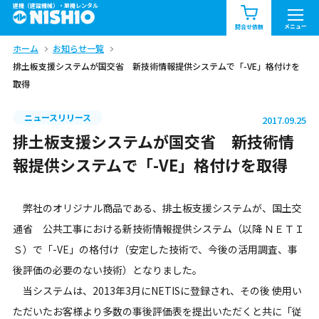
建機（建設機械）・重機レンタル
商品一覧
お知らせ一覧
メニュー
問合せ依頼
ホーム
お知らせ一覧
問合せ依頼リスト
お問合せ
排土板支援システムが国交省 新技術情報提供システムで「-VE」格付けを
取得
エリア情報を見る
北海道
東北
関東
ニュースリリース
2017.09.25
排土板支援システムが国交省 新技術情
中部
関西
中国・四国
報提供システムで「-VE」格付けを取得
九州・沖縄（外部）
弊社のオリジナル商品である、排土板支援システムが、国土交
通省 公共工事における新技術情報提供システム（以降 ＮＥＴＩ
Ｓ）で「-VE」の格付け（安定した技術で、今後の活用調査、事
後評価の必要のない技術）となりました。
当システムは、2013年3月にNETISに登録され、その後 使用い
ただいたお客様より多数の事後評価表を提出いただくと共に「従