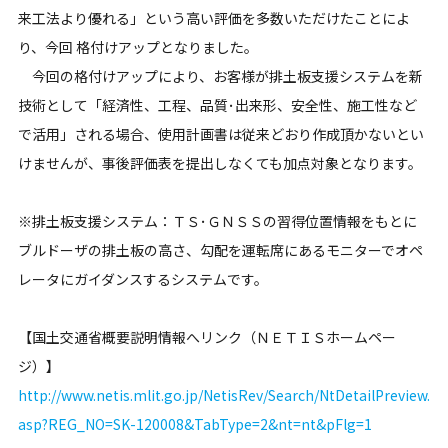
来工法より優れる」という高い評価を多数いただけたことによ
り、今回 格付けアップとなりました。
今回の格付けアップにより、お客様が排土板支援システムを新
技術として「経済性、工程、品質･出来形、安全性、施工性など
で活用」される場合、使用計画書は従来どおり作成頂かないとい
けませんが、事後評価表を提出しなくても加点対象となります。
※排土板支援システム：ＴＳ･ＧＮＳＳの習得位置情報をもとに
ブルドーザの排土板の高さ、勾配を運転席にあるモニターでオペ
レータにガイダンスするシステムです。
【国土交通省概要説明情報へリンク（ＮＥＴＩＳホームペー
ジ）】
http://www.netis.mlit.go.jp/NetisRev/Search/NtDetailPreview.
asp?REG_NO=SK-120008&TabType=2&nt=nt&pFlg=1