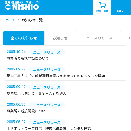
建機（建設機械）・重機レンタル
商品一覧
お知らせ一覧
メニュー
問合せ依頼
ホーム
お知らせ一覧
問合せ依頼リスト
お問合せ
エリア情報を見る
全てのお知らせ
お知らせ
ニュースリリース
北海道
東北
関東
2005.10.04
ニュースリリース
事業所の新規開設について
中部
関西
中国・四国
2005.09.22
ニュースリリース
屋内工事向け「気球型照明装置おきあかり」のレンタルを開始
九州・沖縄（外部）
2005.09.12
ニュースリリース
屋内展示会向けに「ＳＹＭＡ」を導入
2005.06.30
ニュースリリース
事業所の新規開設について
2005.06.02
ニュースリリース
ＩＰネットワーク対応 映像伝送装置 レンタル開始