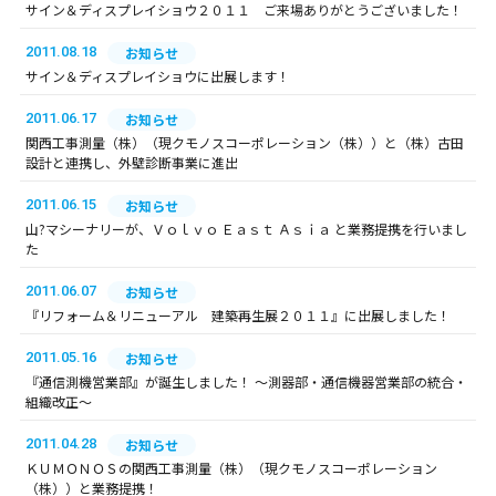
サイン＆ディスプレイショウ２０１１ ご来場ありがとうございました！
2011.08.18
お知らせ
サイン＆ディスプレイショウに出展します！
2011.06.17
お知らせ
関西工事測量（株）（現クモノスコーポレーション（株））と（株）古田
設計と連携し、外壁診断事業に進出
2011.06.15
お知らせ
山?マシーナリーが、Ｖｏｌｖｏ Ｅａｓｔ Ａｓｉａ と業務提携を行いまし
た
2011.06.07
お知らせ
『リフォーム＆リニューアル 建築再生展２０１１』に出展しました！
2011.05.16
お知らせ
『通信測機営業部』が誕生しました！ ～測器部・通信機器営業部の統合・
組織改正～
2011.04.28
お知らせ
ＫＵＭＯＮＯＳの関西工事測量（株）（現クモノスコーポレーション
（株））と業務提携！