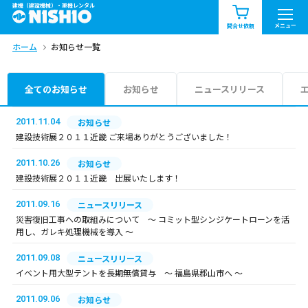
建機（建設機械）・重機レンタル
商品一覧
お知らせ一覧
メニュー
問合せ依頼
ホーム
お知らせ一覧
問合せ依頼リスト
お問合せ
エリア情報を見る
全てのお知らせ
お知らせ
ニュースリリース
北海道
東北
関東
2011.11.04
お知らせ
建設技術展２０１１近畿 ご来場ありがとうございました！
中部
関西
中国・四国
2011.10.26
お知らせ
建設技術展２０１１近畿 出展いたします！
九州・沖縄（外部）
2011.09.16
ニュースリリース
災害復旧工事への取組みについて ～ コミット型シンジケートローンを活
用し、ガレキ処理機械を導入 ～
2011.09.08
ニュースリリース
イベント用大型テントを長期無償貸与 ～ 福島県郡山市へ ～
2011.09.06
お知らせ