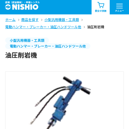
建機（建設機械）・重機レンタル
商品一覧
お知らせ一覧
メニュー
問合せ依頼
ホーム
商品を探す
小型汎用機器・工具類
問合せ依頼リスト
お問合せ
電動ハンマー・ブレーカー・油圧ハンドツール他
油圧削岩機
エリア情報を見る
小型汎用機器・工具類
電動ハンマー・ブレーカー・油圧ハンドツール他
北海道
東北
関東
油圧削岩機
中部
関西
中国・四国
九州・沖縄（外部）