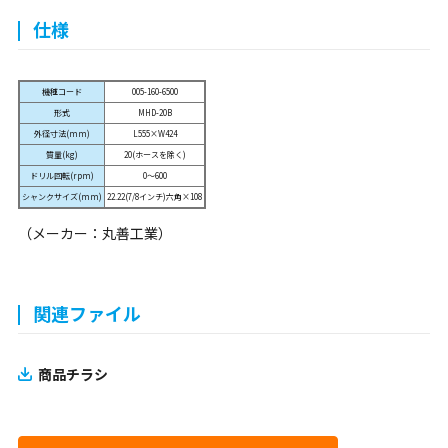
仕様
機種コード
005-160-6500
形式
MHD-20B
外径寸法(mm)
L555×W424
質量(kg)
20(ホースを除く)
ドリル回転(rpm)
0～600
シャンクサイズ(mm)
22.22(7/8インチ)六角×108
（メーカー：丸善工業）
関連ファイル
商品チラシ