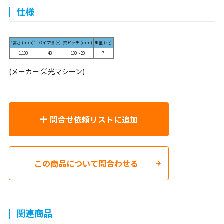
仕様
"高さ (mm)"
パイプ径 (φ)
穴ピッチ (mm)
重量 (kg)
1,100
43
100～20
7
(メーカー:栄光マシーン)
問合せ依頼リストに追加
この商品について問合わせる
関連商品