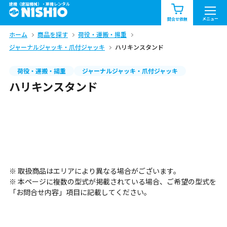
建機（建設機械）・重機レンタル
商品一覧
お知らせ一覧
メニュー
問合せ依頼
ホーム
商品を探す
荷役・運搬・揚重
問合せ依頼リスト
お問合せ
ジャーナルジャッキ・爪付ジャッキ
ハリキンスタンド
エリア情報を見る
荷役・運搬・揚重
ジャーナルジャッキ・爪付ジャッキ
ハリキンスタンド
北海道
東北
関東
中部
関西
中国・四国
九州・沖縄（外部）
※ 取扱商品はエリアにより異なる場合がございます。
※ 本ページに複数の型式が掲載されている場合、ご希望の型式を
「お問合せ内容」項目に記載してください。