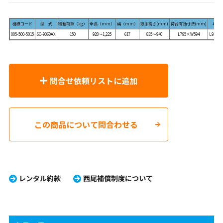
機種コード
型 式
積載荷重（kg）
全長（mm）
幅（mm）
取手高さ(mm)
荷台有効寸法(mm)
収納寸
005-500-5015
SC-9060AX
150
928～1,225
617
835～940
L795×W594
L928×
問合せ依頼リストに追加
この商品について問合わせる
レンタル約款
西尾補償制度について