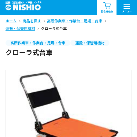
建機（建設機械）・重機レンタル
商品一覧
お知らせ一覧
メニュー
問合せ依頼
ホーム
商品を探す
高所作業車・作業台・足場・台車
問合せ依頼リスト
お問合せ
運搬・保管用機材
クローラ式台車
エリア情報を見る
高所作業車・作業台・足場・台車
運搬・保管用機材
クローラ式台車
北海道
東北
関東
中部
関西
中国・四国
九州・沖縄（外部）