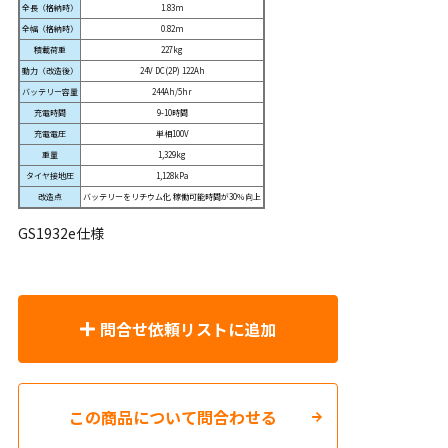
全長（格納時）
1.83m
全幅（格納時）
0.82m
積載荷重
227kg
動力（改造後）
24V DC(2P) 122Ah
バッテリー容量
244Ah/5hr
充電時間
9-10時間
充電電圧
単相100V
重量
1,329kg
タイヤ接地圧
1,128kPa
改造点
バッテリーをリチウム化 稼働可能時間が30％向上
GS1932e仕様
問合せ依頼リストに追加
この商品について問合わせる