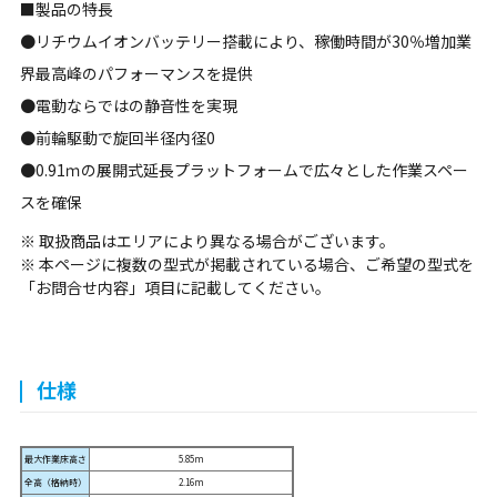
■製品の特長
●リチウムイオンバッテリー搭載により、稼働時間が30％増加業
界最高峰のパフォーマンスを提供
●電動ならではの静音性を実現
●前輪駆動で旋回半径内径0
●0.91ｍの展開式延長プラットフォームで広々とした作業スペー
スを確保
※ 取扱商品はエリアにより異なる場合がございます。
※ 本ページに複数の型式が掲載されている場合、ご希望の型式を
「お問合せ内容」項目に記載してください。
仕様
最大作業床高さ
5.85m
全高（格納時）
2.16m