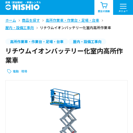
建機（建設機械）・重機レンタル
商品一覧
お知らせ一覧
メニュー
問合せ依頼
ホーム
商品を探す
高所作業車・作業台・足場・台車
問合せ依頼リスト
お問合せ
屋内・設備工事向
リチウムイオンバッテリー化室内高所作業車
エリア情報を見る
高所作業車・作業台・足場・台車
屋内・設備工事向
リチウムイオンバッテリー化室内高所作
北海道
東北
関東
業車
中部
関西
中国・四国
電動
環境
九州・沖縄（外部）