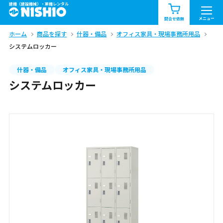
建機（建設機械）・重機レンタル
商品一覧
お知らせ一覧
メニュー
問合せ依頼
ホーム
商品を探す
什器・備品
オフィス家具・現場事務所用品
問合せ依頼リスト
お問合せ
システムロッカー
エリア情報を見る
什器・備品
オフィス家具・現場事務所用品
システムロッカー
北海道
東北
関東
中部
関西
中国・四国
九州・沖縄（外部）