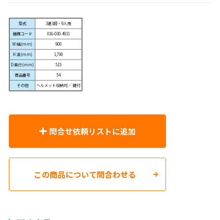
型式
3連3段・9人用
機種コード
016-030-4931
W:幅(mm)
900
H:高(mm)
1,790
D:奥行(mm)
515
商品番号
54
その他
ヘルメット収納可／ 鍵付
問合せ依頼リストに追加
この商品について問合わせる