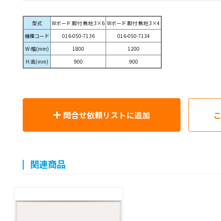
型式
Wボード 脚付 無地 3×6
Wボード 脚付 無地 3×4
機種コード
016-050-7136
016-050-7134
W:幅(mm)
1800
1200
H:高(mm)
900
900
問合せ依頼リストに追加
関連商品