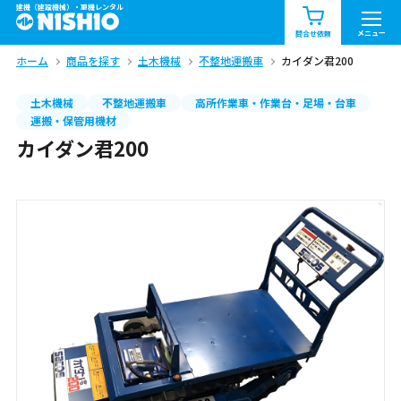
建機（建設機械）・重機レンタル
商品一覧
お知らせ一覧
メニュー
問合せ依頼
ホーム
商品を探す
土木機械
不整地運搬車
カイダン君200
問合せ依頼リスト
お問合せ
土木機械
不整地運搬車
高所作業車・作業台・足場・台車
エリア情報を見る
運搬・保管用機材
カイダン君200
北海道
東北
関東
中部
関西
中国・四国
九州・沖縄（外部）