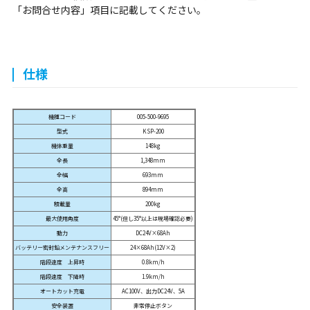
「お問合せ内容」項目に記載してください。
仕様
機種コード
005-500-9695
型式
KSP-200
機体重量
148kg
全長
1,348mm
全幅
693mm
全高
894mm
積載量
200kg
最大使用角度
45°(但し35°以上は現場確認必要)
動力
DC24V×68Ah
バッテリー密封鉛メンテナンスフリー
24×68Ah(12V×2)
階段速度 上昇時
0.8km/h
階段速度 下降時
1.9km/h
オートカット充電
AC100V、出力DC24V、5A
安全装置
非常停止ボタン