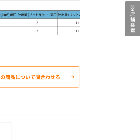
店舗検索
f/cm²] 低圧
吐出量 (リットル/min) 高圧
吐出量 (リットル/min) 低圧
寸法 L×W×H(mm)
重量 (kg
2
11
590×135×150
6.6
2
11
710×135×150
8.5
この商品について問合わせる