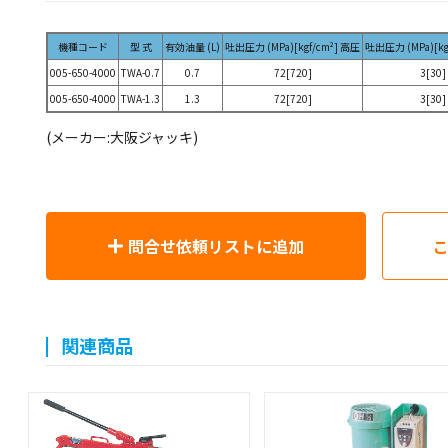
機種コード
型 式
有効油量 (L)
吐出圧力 (MPa)[kgf/cm²] 高圧
吐出圧力 (MPa)[kg
005-650-4000
TWA-0.7
0.7
72[720]
3[30]
005-650-4000
TWA-1.3
1.3
72[720]
3[30]
(メーカー:大阪ジャッキ)
問合せ依頼リストに追加
関連商品