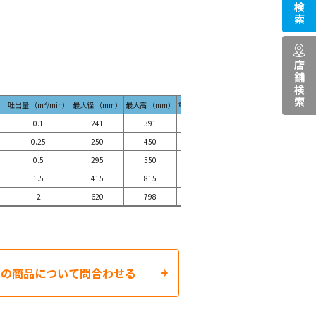
商品検索
店舗検索
）
吐出量 （m³/min）
最大径 （mm）
最大高 （mm）
重量 （kg）
ケーブル 長さ（ｍ）
0.1
241
391
14
5
0.25
250
450
24
8
0.5
295
550
37
8
1.5
415
815
145
8
2
620
798
192
8
この商品について問合わせる