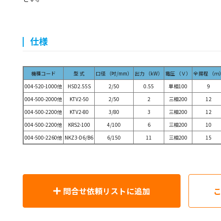
仕様
機種コード
型 式
口径 （吋/mm）
出力 （kW）
電圧 （Ｖ）
全揚程 （ｍ
004-520-1000他
HSD2.55S
2/50
0.55
単相100
9
004-500-2000他
KTV2-50
2/50
2
三相200
12
004-500-2200他
KTV2-80
3/80
3
三相200
12
004-500-2200他
KRS2-100
4/100
6
三相200
10
004-500-2260他
NKZ3-D6/B6
6/150
11
三相200
15
問合せ依頼リストに追加