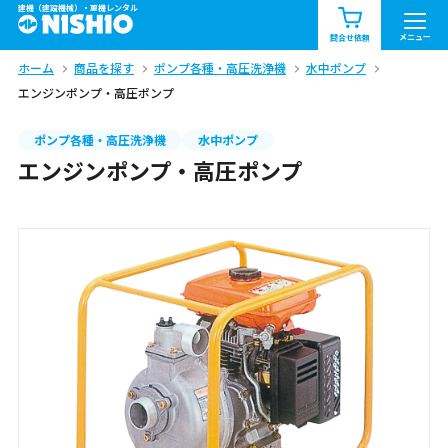
建機（建設機械）・重機レンタル
商品一覧
お知らせ一覧
メニュー
問合せ依頼
ホーム
商品を探す
ポンプ各種・高圧洗浄機
水中ポンプ
問合せ依頼リスト
お問合せ
エンジンポンプ・高圧ポンプ
エリア情報を見る
ポンプ各種・高圧洗浄機
水中ポンプ
エンジンポンプ・高圧ポンプ
北海道
東北
関東
中部
関西
中国・四国
九州・沖縄（外部）