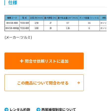
仕様
機種コード
型 式
口径 (吋/mm)
最大揚程 (m)
最大吐出量 (m³/min)
タンク容量 (リットル)
燃料
重
004-530-4000
TED3-50R
2/50
27
0.7
3.6
ガソリン
004-530-4000他
TED2-80R
3/80
28
1.36
6
ガソリン
(メーカー:ツルミ)
問合せ依頼リストに追加
この商品について問合わせる
レンタル約款
西尾補償制度について