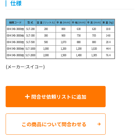
仕様
機種コード
型 式
容 量 (リットル)
全 長 (mm)
全 幅 (mm)
全 高 (mm)
重 量 (kg)
004-540-3000他
SLT-200
200
800
630
620
10.8
004-540-3000他
SLT-300
300
900
750
705
14.8
004-540-3000他
SLT-500
500
1,070
880
800
20.4
004-540-3000他
SLT-1000
1,000
1,200
1,200
1,020
44.4
004-540-3000他
SLT-2000
2,000
1,500
1,400
1,305
76.4
(メーカー:スイコー)
問合せ依頼リストに追加
この商品について問合わせる