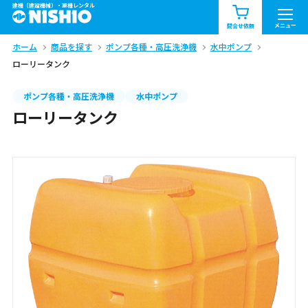
建機（建設機械）・重機レンタル
商品一覧
お知らせ一覧
メニュー
問合せ依頼
ホーム
商品を探す
ポンプ各種・高圧洗浄機
水中ポンプ
問合せ依頼リスト
お問合せ
ローリータンク
エリア情報を見る
ポンプ各種・高圧洗浄機
水中ポンプ
ローリータンク
北海道
東北
関東
中部
関西
中国・四国
九州・沖縄（外部）