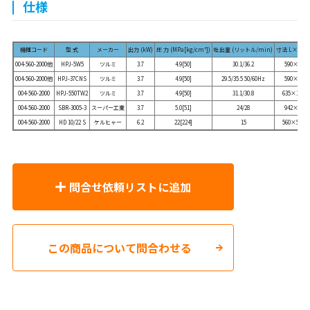
仕様
機種コード
型 式
メーカー
出力 (kW)
圧 力 (MPa[kg/cm²])
吐出量 (リットル/min)
寸法 L×W×
004-560-2000他
HPJ-5W5
ツルミ
3.7
4.9[50]
30.1/36.2
590×864
004-560-2000他
HPJ-37CNS
ツルミ
3.7
4.9[50]
29.5/35.5 50/60Hz
590×860
004-560-2000
HPJ-550TW2
ツルミ
3.7
4.9[50]
31.1/30.8
635×1,11
004-560-2000
SBR-3005-3
スーパー工業
3.7
5.0[51]
24/28
942×522
004-560-2000
HD 10/22 S
ケルヒャー
6.2
22[224]
15
560×500×
問合せ依頼リストに追加
この商品について問合わせる