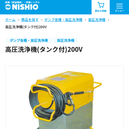
建機（建設機械）・重機レンタル
商品一覧
お知らせ一覧
メニュー
問合せ依頼
ホーム
商品を探す
ポンプ各種・高圧洗浄機
高圧洗浄機
問合せ依頼リスト
お問合せ
高圧洗浄機(タンク付)200V
エリア情報を見る
ポンプ各種・高圧洗浄機
高圧洗浄機
高圧洗浄機(タンク付)200V
北海道
東北
関東
中部
関西
中国・四国
九州・沖縄（外部）