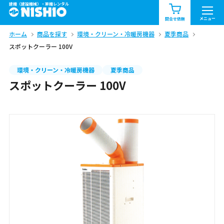
建機（建設機械）・重機レンタル
商品一覧
お知らせ一覧
メニュー
問合せ依頼
ホーム
商品を探す
環境・クリーン・冷暖房機器
夏季商品
問合せ依頼リスト
お問合せ
スポットクーラー 100V
エリア情報を見る
環境・クリーン・冷暖房機器
夏季商品
スポットクーラー 100V
北海道
東北
関東
中部
関西
中国・四国
九州・沖縄（外部）