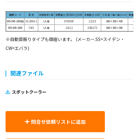
機種コード
型 式
冷房目安人数
消費電力 [50/60Hz](kW)
冷房能力 (kW)
寸法 高×幅×奥(mm)
重量 (kg
005-840-1000他
SS-25EH-1
1人用
0.70/0.87
2.2/2.5
860×390×430
40
005-840-1000
CW1
1人用
1.0/1.2
2.50/2.73
860×460×390
48
※自動首振りタイプも御座います。 (メーカー:SS=スイデン・
CW=エバラ)
関連ファイル
スポットクーラー
問合せ依頼リストに追加