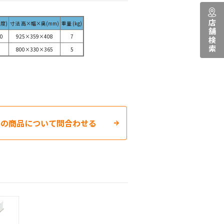
店舗検索
度)
寸法 高×幅×奥(mm)
重量 (kg)
0
925×359×408
7
800×330×365
5
この商品について問合わせる