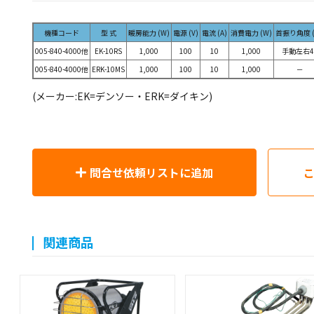
機種コード
型 式
暖房能力 (W)
電源 (V)
電流 (A)
消費電力 (W)
首振り角度 (
005-840-4000他
EK-10RS
1,000
100
10
1,000
手動左右4
005-840-4000他
ERK-10MS
1,000
100
10
1,000
－
(メーカー:EK=デンソー・ERK=ダイキン)
問合せ依頼リストに追加
関連商品