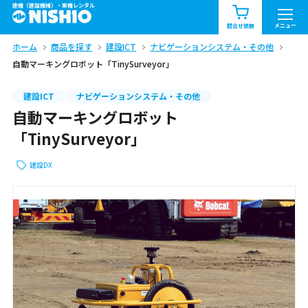
建機（建設機械）・重機レンタル
商品一覧
お知らせ一覧
メニュー
問合せ依頼
ホーム
商品を探す
建設ICT
ナビゲーションシステム・その他
問合せ依頼リスト
お問合せ
自動マーキングロボット「TinySurveyor」
エリア情報を見る
建設ICT
ナビゲーションシステム・その他
自動マーキングロボット
北海道
東北
関東
「TinySurveyor」
中部
関西
中国・四国
建設DX
九州・沖縄（外部）