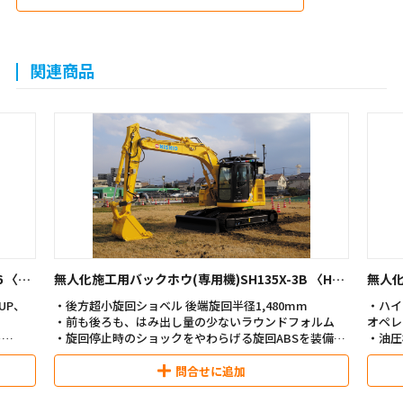
関連商品
X-3B 〈HRC
無人化施工用バックホウ(専用機)SH220HBL-6 〈ハ
イブリッド・HRCシステム〉
480mm
・ハイビジョン車載カメラの映像により作業効率UP、
ウンドフォルム
オペレーターの疲労を軽減
回ABSを装備
・油圧機を超える作業性をかなえる1.0㎥バケット
ら、安定性と掘削
・低燃費、低CO2、超低騒音をかなえた環境性能
・ハイブリッド機ならではの省エネ性能
問合せに追加
・3Dバックホウガイダンスシステムも搭載可能
・後方視界270度で安全を見守るFVM(フィールドビュー