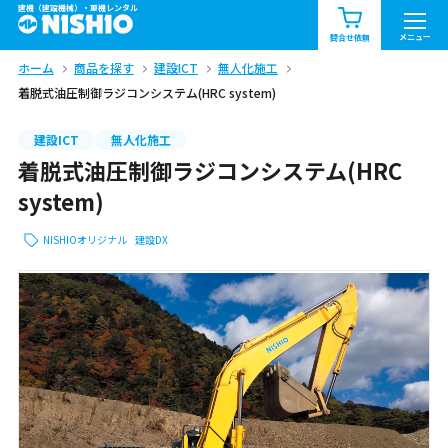
建機（建設機械）・重機レンタル
商品一覧
お知らせ一覧
メニュー
問合せ依頼
ホーム
商品を探す
建設ICT
無人化施工
問合せ依頼リスト
お問合せ
着脱式油圧制御ラジコンシステム(HRC system)
エリア情報を見る
建設ICT
無人化施工
着脱式油圧制御ラジコンシステム(HRC
北海道
東北
関東
system)
中部
関西
中国・四国
NISHIOオリジナル
建設DX
九州・沖縄（外部）