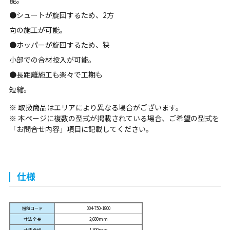
能。
●シュートが旋回するため、2方
向の施工が可能。
●ホッパーが旋回するため、狭
小部での合材投入が可能。
●長距離施工も楽々で工期も
短縮。
※ 取扱商品はエリアにより異なる場合がございます。
※ 本ページに複数の型式が掲載されている場合、ご希望の型式を
「お問合せ内容」項目に記載してください。
仕様
機種コード
004-750-1800
寸法 全長
2,680mm
寸法 全幅
1,300mm