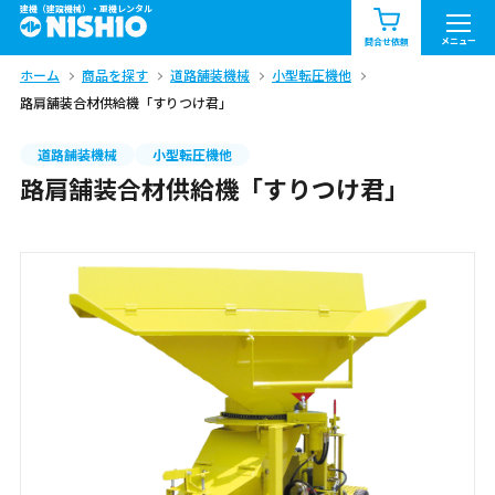
建機（建設機械）・重機レンタル
商品一覧
お知らせ一覧
メニュー
問合せ依頼
ホーム
商品を探す
道路舗装機械
小型転圧機他
問合せ依頼リスト
お問合せ
路肩舗装合材供給機「すりつけ君」
エリア情報を見る
道路舗装機械
小型転圧機他
路肩舗装合材供給機「すりつけ君」
北海道
東北
関東
中部
関西
中国・四国
九州・沖縄（外部）