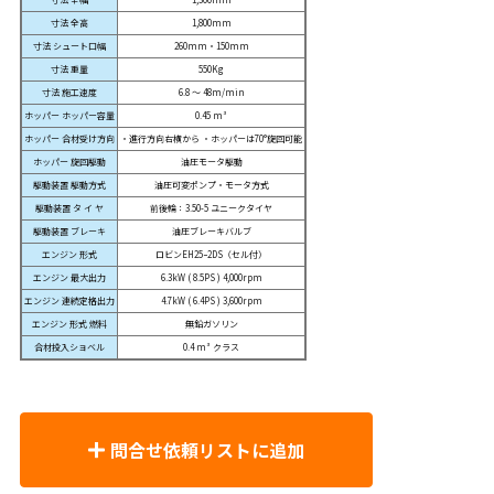
寸法 全高
1,800mm
寸法 シュート口幅
260mm・150mm
寸法 重量
550Kg
寸法 施工速度
6.8 ～ 48m/min
ホッパー ホッパー容量
0.45 m³
ホッパー 合材受け方向
・進行方向右横から ・ホッパーは70°旋回可能
ホッパー 旋回駆動
油圧モータ駆動
駆動装置 駆動方式
油圧可変ポンプ・モータ方式
駆動装置 タ イ ヤ
前後輪：3.50-5 ユニークタイヤ
駆動装置 ブレーキ
油圧ブレーキバルブ
エンジン 形式
ロビンEH25ｰ2DS（セル付）
エンジン 最大出力
6.3kW ( 8.5PS ) 4,000rpm
エンジン 連続定格出力
4.7kW ( 6.4PS ) 3,600rpm
エンジン 形式 燃料
無鉛ガソリン
合材投入ショベル
0.4 m³ クラス
問合せ依頼リストに追加