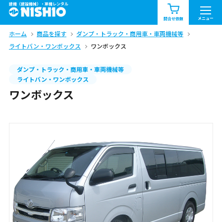
建機（建設機械）・重機レンタル
商品一覧
お知らせ一覧
メニュー
問合せ依頼
ホーム
商品を探す
ダンプ・トラック・商用車・車両機械等
問合せ依頼リスト
お問合せ
ライトバン・ワンボックス
ワンボックス
エリア情報を見る
ダンプ・トラック・商用車・車両機械等
ライトバン・ワンボックス
北海道
東北
関東
ワンボックス
中部
関西
中国・四国
九州・沖縄（外部）