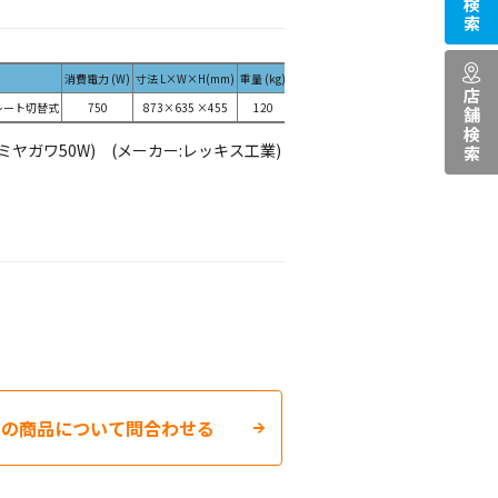
消費電力 (W)
寸法 L×W×H(mm)
重量 (kg)
店舗検索
プレート切替式
750
873×635 ×455
120
ヤガワ50W) (メーカー:レッキス工業)
この商品について問合わせる