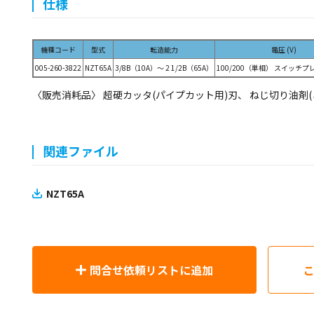
仕様
機種コード
型式
転造能力
電圧 (V)
005-260-3822
NZT65A
3/8B（10A）～ 2 1/2B（65A）
100/200（単相） スイッチ
〈販売消耗品〉 超硬カッタ(パイプカット用)刃、 ねじ切り油剤(ミ
関連ファイル
NZT65A
問合せ依頼リストに追加