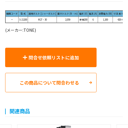
機種コード
型 式
適用ボルト [シャーボルト]
最大トルク (N・m)
電圧 (V)
電流 (A)
消費電力 (W)
寸法 長×高(
－
S-21200
M27・30
2,059
単相200
6
1,100
428×268.
(メーカー:TONE)
問合せ依頼リストに追加
この商品について問合わせる
関連商品