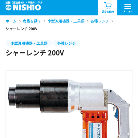
建機（建設機械）・重機レンタル
商品一覧
お知らせ一覧
メニュー
問合せ依頼
ホーム
商品を探す
小型汎用機器・工具類
各種レンチ
問合せ依頼リスト
お問合せ
シャーレンチ 200V
エリア情報を見る
小型汎用機器・工具類
各種レンチ
シャーレンチ 200V
北海道
東北
関東
中部
関西
中国・四国
九州・沖縄（外部）