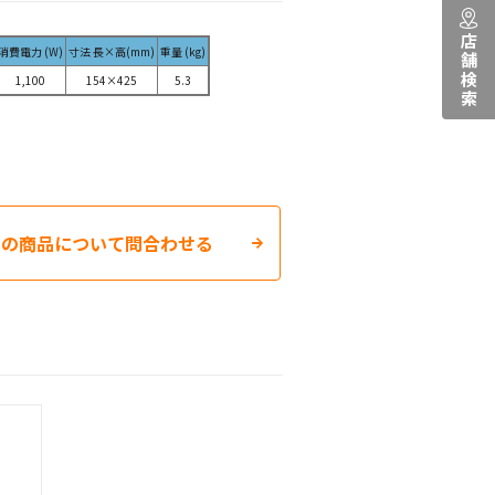
店舗検索
消費電力 (W)
寸法 長×高(mm)
重量 (kg)
1,100
154×425
5.3
この商品について問合わせる