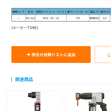
機種コード
型 式
適用ボルト [シャーボルト]
最大トルク (N・m)
電圧 (V)
電流 (A)
－
MC-222
M16・20・22
735
単相200
6.5
(メーカー:TONE)
問合せ依頼リストに追加
関連商品