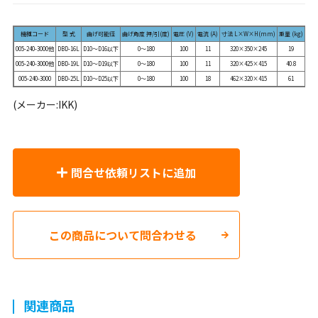
機種コード
型 式
曲げ可能径
曲げ角度 押/引(度)
電圧 (V)
電流 (A)
寸法 L×W×H(mm)
重量 (kg)
005-240-3000他
DBD-16L
D10～D16以下
0～180
100
11
320×350×245
19
005-240-3000他
DBD-19L
D10～D19以下
0～180
100
11
320×425×415
40.8
005-240-3000
DBD-25L
D10～D25以下
0～180
100
18
462×320×415
61
(メーカー:IKK)
問合せ依頼リストに追加
この商品について問合わせる
関連商品