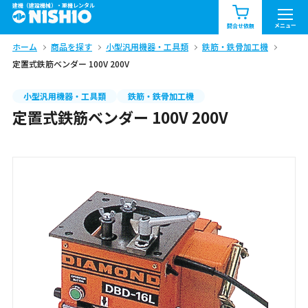
建機（建設機械）・重機レンタル
商品一覧
お知らせ一覧
メニュー
問合せ依頼
ホーム
商品を探す
小型汎用機器・工具類
鉄筋・鉄骨加工機
問合せ依頼リスト
お問合せ
定置式鉄筋ベンダー 100V 200V
エリア情報を見る
小型汎用機器・工具類
鉄筋・鉄骨加工機
定置式鉄筋ベンダー 100V 200V
北海道
東北
関東
中部
関西
中国・四国
九州・沖縄（外部）