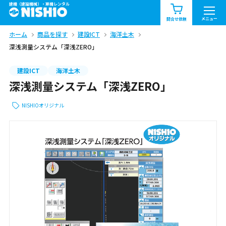
建機（建設機械）・重機レンタル
商品一覧
お知らせ一覧
メニュー
問合せ依頼
ホーム
商品を探す
建設ICT
海洋土木
問合せ依頼リスト
お問合せ
深浅測量システム「深浅ZERO」
エリア情報を見る
建設ICT
海洋土木
深浅測量システム「深浅ZERO」
北海道
東北
関東
NISHIOオリジナル
中部
関西
中国・四国
九州・沖縄（外部）