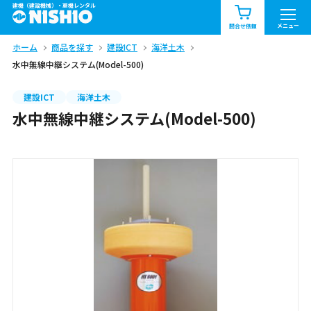
建機（建設機械）・重機レンタル
商品一覧
お知らせ一覧
メニュー
問合せ依頼
ホーム
商品を探す
建設ICT
海洋土木
問合せ依頼リスト
お問合せ
水中無線中継システム(Model-500)
エリア情報を見る
建設ICT
海洋土木
水中無線中継システム(Model-500)
北海道
東北
関東
中部
関西
中国・四国
九州・沖縄（外部）