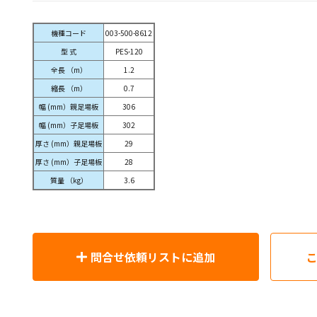
機種コード
003-500-8612
型 式
PES-120
全長 （m）
1.2
縮長 （m）
0.7
幅 (mm）親足場板
306
幅 (mm）子足場板
302
厚さ (mm）親足場板
29
厚さ (mm）子足場板
28
質量 （kg）
3.6
問合せ依頼リストに追加