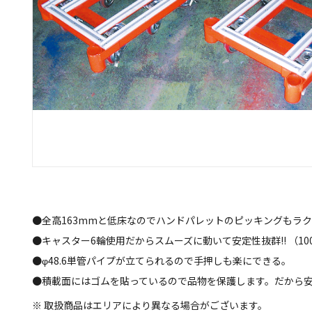
●全高163mmと低床なのでハンドパレットのピッキングもラ
●キャスター6輪使用だからスムーズに動いて安定性抜群!! （1
●φ48.6単管パイプが立てられるので手押しも楽にできる。
●積載面にはゴムを貼っているので品物を保護します。だから安
※ 取扱商品はエリアにより異なる場合がございます。