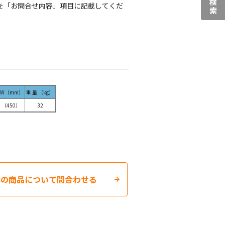
を「お問合せ内容」項目に記載してくだ
 W（mm）
重 量 （kg）
5 （450）
32
この商品について問合わせる