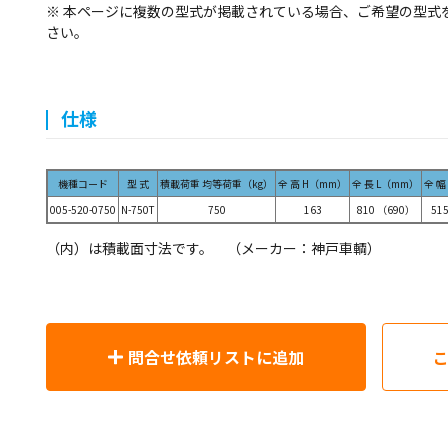
※ 本ページに複数の型式が掲載されている場合、ご希望の型式
さい。
仕様
機種コード
型 式
積載荷重 均等荷重（kg）
全 高 H（mm）
全 長 L（mm）
全 幅
005-520-0750
N-750T
750
163
810 （690）
51
（内）は積載面寸法です。 （メーカー：神戸車輌）
問合せ依頼リストに追加