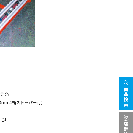
商品検索
クラク。
00mm4輪ストッパー付）
心!
店舗検索