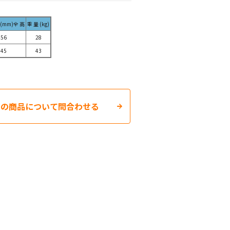
mm)全 高
重 量 (kg)
856
28
845
43
この商品について問合わせる