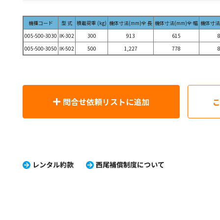
機種コード
型 式
積載荷重 (kg)
機体寸法(mm)全 長
機体寸法(mm)全 幅
機体寸法(
005-500-3030
IK-302
300
913
615
005-500-3050
IK-502
500
1,227
778
問合せ依頼リストに追加
レンタル約款
西尾補償制度について