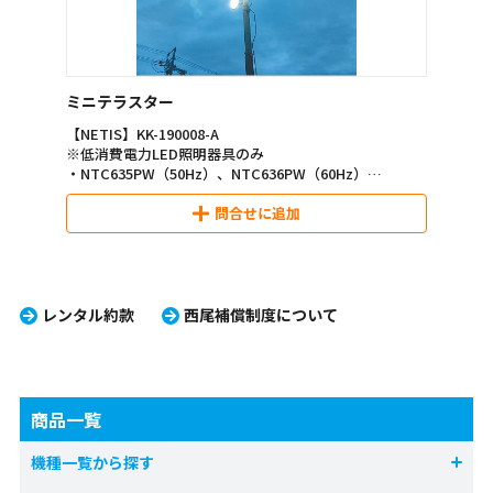
ミニテラスター
【NETIS】KK-190008-A
※低消費電力LED照明器具のみ
・NTC635PW（50Hz）、NTC636PW（60Hz）
・NTC65W（50Hz）、NTC66W（60Hz）
・NTC45W（50Hz）、NTC46W（60Hz）
問合せに追加
・NTC2WLB（リチウムイオンバッテリー）
レンタル約款
西尾補償制度について
商品一覧
機種一覧から探す