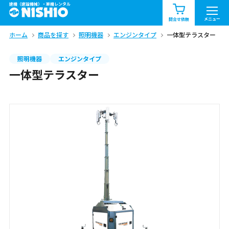
建機（建設機械）・重機レンタル
商品一覧
お知らせ一覧
メニュー
問合せ依頼
ホーム
商品を探す
照明機器
エンジンタイプ
一体型テラスター
問合せ依頼リスト
お問合せ
照明機器
エンジンタイプ
エリア情報を見る
一体型テラスター
北海道
東北
関東
中部
関西
中国・四国
九州・沖縄（外部）