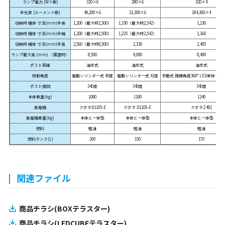
ランプ電力 (W×数)
320×6
280×6
320×4
全光束 (ルーメン×数)
49,200×6
32,300×6
184,300×4
収納時 機体 寸法(mm)全長
1,200（最大時2,500）
1,330（最大時2,542）
1,230
収納時 機体 寸法(mm)全幅
1,200（最大時2,500）
1,225（最大時2,542）
1,160
収納時 機体 寸法(mm)全高
2,560（最大時8,500）
2,330
2,405
ランプ最大高 (mm) 〈据置時〉
8,500
9,000
8,400
ポスト昇降
油圧式
油圧式
油圧式
照射角度
電動シリンダー式 40度
電動シリンダー式 41度
手動式 周囲角度360° LED単体チル
ポスト旋回
340度
340度
340度
本体重量(kg)
1080
1180
1240
発電機
クボタD1105-E
クボタ D1105-E
クボタZ482
発電機重量(kg)
本体と一体型
本体と一体型
本体と一体型
燃料
軽油
軽油
軽油
燃料タンク(L)
200
150
170
関連ファイル
商品チラシ(BOXテラスター)
商品チラシ(LEDCUBEテラスター)