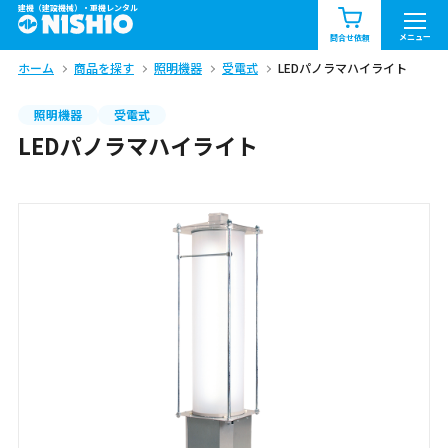
建機（建設機械）・重機レンタル
商品一覧
お知らせ一覧
メニュー
問合せ依頼
ホーム
商品を探す
照明機器
受電式
LEDパノラマハイライト
問合せ依頼リスト
お問合せ
照明機器
受電式
エリア情報を見る
LEDパノラマハイライト
北海道
東北
関東
中部
関西
中国・四国
九州・沖縄（外部）