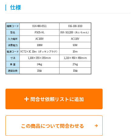
仕様
機種コード
014-400-0511
016-100-1010
型名
PSO5-HL
INX-SG1200（れいちゃん）
入力電圧
AC100V
AC110V
消費電力
108W
93W
電源コード
VCT2×3C 10ｍ（ポッキンプラグ）
10m
寸法
1,100×355×355mm
1,210×450×450mm
重 量
14kg
27kg
連結台数
10台
10台
問合せ依頼リストに追加
この商品について問合わせる