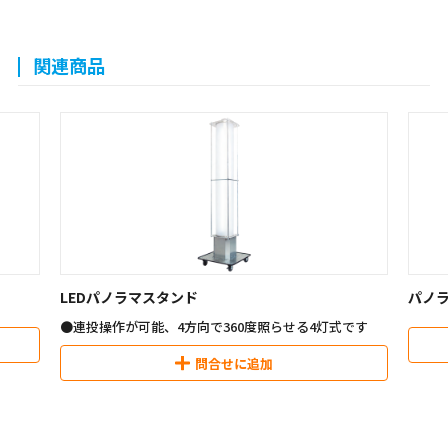
関連商品
LEDパノラマスタンド
パノ
●連投操作が可能、4方向で360度照らせる4灯式です
問合せに追加