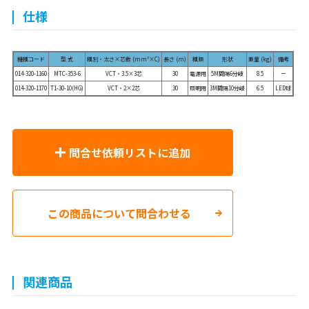
仕様
機種コード
型 式
種別・太さ×芯数 (mm²×C)
長さ (m)
種類
形状
重量 (kg)
備考
014-320-1160
MTC-353-6
VCT・3.5×3芯
30
電源用
5M間隔6分岐
8.5
ー
014-320-1170
T1-30-10(HG)
VCT・2×2芯
30
照明用
3M間隔10分岐
6.5
LED球
問合せ依頼リストに追加
この商品について問合わせる
関連商品