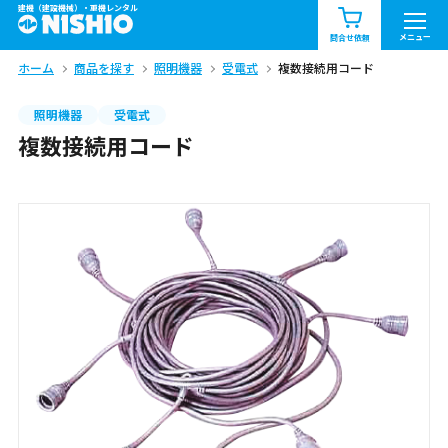
建機（建設機械）・重機レンタル
商品一覧
お知らせ一覧
メニュー
問合せ依頼
ホーム
商品を探す
照明機器
受電式
複数接続用コード
問合せ依頼リスト
お問合せ
照明機器
受電式
エリア情報を見る
複数接続用コード
北海道
東北
関東
中部
関西
中国・四国
九州・沖縄（外部）