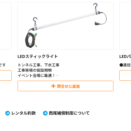
LEDスティックライト
LED
です
トンネル工事、下水工事
●連投
工事現場の仮設照明
イベント会場に最適！
■特徴■
問合せに追加
●省エネ
40W蛍光灯と同等の明るさで電気代半分
●照射角度280°
広範囲を明るく照らします
●クラス最大級の明るさ
レンタル約款
西尾補償制度について
全光束2,200Lm