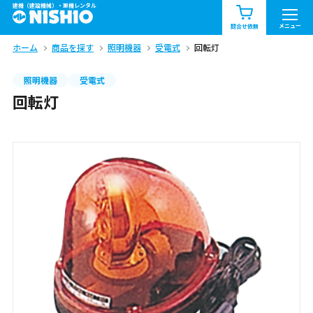
建機（建設機械）・重機レンタル
商品一覧
お知らせ一覧
メニュー
問合せ依頼
ホーム
商品を探す
照明機器
受電式
回転灯
問合せ依頼リスト
お問合せ
照明機器
受電式
エリア情報を見る
回転灯
北海道
東北
関東
中部
関西
中国・四国
九州・沖縄（外部）