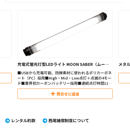
充電式蛍光灯型LEDライト MOON SABER（ムーン
メタ
セーバー）
■USBから充電可能、防弾素材に使われるポリカーボネ
ート（PC）採用■High・Mid・Low点灯＋点滅の4モー
ド■業界初カーボンバッテリー採用■連続点灯時間11時
間（±5%）
問合せに追加
レンタル約款
西尾補償制度について