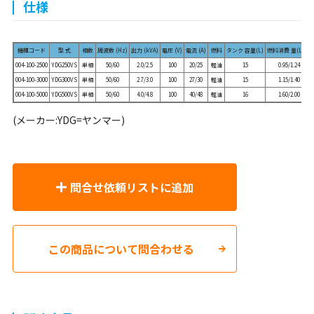
仕様
機種コード
型 式
相数
周波数 (Hz)
出力 (kVA)
電圧 (V)
電流 (A)
燃料
タンク 容量(L)
燃料消費 量(L/h)
004-100-2500
YDG250VS
単相
50/60
2.0/2.5
100
20/25
軽油
15
0.95/1.24
004-100-3000
YDG300VS
単相
50/60
2.7/3.0
100
27/30
軽油
15
1.15/1.40
004-100-5000
YDG500VS
単相
50/60
4.0/4.8
100
40/48
軽油
16
1.60/2.00
(メーカー:YDG=ヤンマー)
問合せ依頼リストに追加
この商品について問合わせる