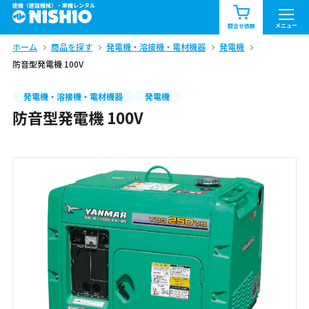
建機（建設機械）・重機レンタル
商品一覧
お知らせ一覧
メニュー
問合せ依頼
ホーム
商品を探す
発電機・溶接機・電材機器
発電機
問合せ依頼リスト
お問合せ
防音型発電機 100V
エリア情報を見る
発電機・溶接機・電材機器
発電機
防音型発電機 100V
北海道
東北
関東
中部
関西
中国・四国
九州・沖縄（外部）