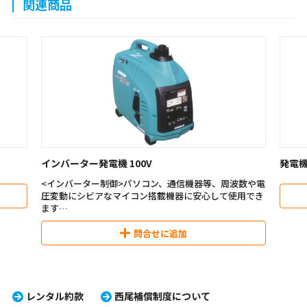
関連商品
インバーター発電機 100V
発電機 
<インバーター制御>パソコン、通信機器等、周波数や電
圧変動にシビアなマイコン搭載機器に安心して使用でき
ます
<エコスロットル>使用機器の消費電力に見合ったエンジ
ン回転に自動制御します
問合せに追加
レンタル約款
西尾補償制度について