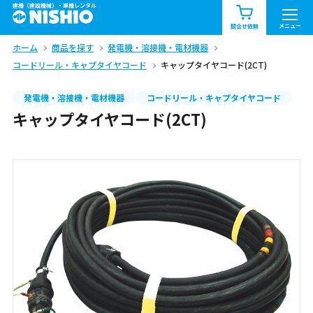
建機（建設機械）・重機レンタル
商品一覧
お知らせ一覧
メニュー
問合せ依頼
ホーム
商品を探す
発電機・溶接機・電材機器
問合せ依頼リスト
お問合せ
コードリール・キャプタイヤコード
キャップタイヤコード(2CT)
エリア情報を見る
発電機・溶接機・電材機器
コードリール・キャプタイヤコード
キャップタイヤコード(2CT)
北海道
東北
関東
中部
関西
中国・四国
九州・沖縄（外部）