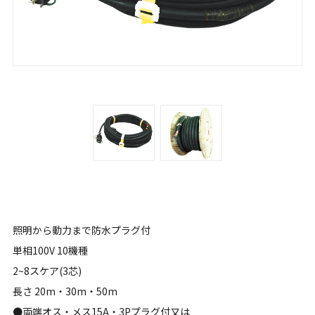
照明から動力まで防水プラグ付
単相100V 10機種
2~8スケア(3芯)
長さ 20m・30m・50m
●両端オス・メス15A・3Pプラグ付又は