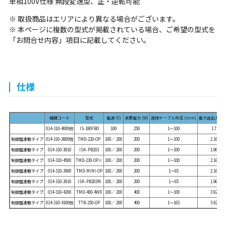
単相100V仕様 無段変速型、正・逆転可能
※ 取扱商品はエリアにより異なる場合がございます。
※ 本ページに複数の型式が掲載されている場合、ご希望の型式を
「お問合せ内容」項目に記載してください。
仕様
機種コード
型式
電源 (V)
消費電力 (W)
適用ケーブル外径 (mm)
最大送出力 (KN
014-310-4000他
IS-180FBO
100
250
1～100
1.7
制御盤連動タイプ
014-310-3800他
TMD-220-OP
100／ 200
200
1～100
2.16
制御盤連動タイプ
014-310-3810
ISK-PB203
100／ 200
200
1～100
1.96
制御盤連動タイプ
014-310-4500
TMD-230-OPⅡ
100／ 200
200
1～100
2.16
制御盤連動タイプ
014-310-3900
TMD-MINI-OP
100／ 200
200
1～65
2.16
制御盤連動タイプ
014-310-3910
ISK-PB203M
100／ 200
200
1～65
1.96
制御盤連動タイプ
014-310-4200
TMD-400-4WD
100／ 200
400
1～100
3.92
制御盤連動タイプ
014-310-4100他
TTB-250-OP
100／ 200
400
1～165
3.92