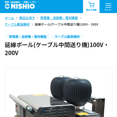
建機（建設機械）・重機レンタル
商品一覧
お知らせ一覧
メニュー
問合せ依頼
ホーム
商品を探す
発電機・溶接機・電材機器
問合せ依頼リスト
お問合せ
ケーブル敷設機材
延線ボール(ケーブル中間送り機)100V・200V
エリア情報を見る
発電機・溶接機・電材機器
ケーブル敷設機材
延線ボール(ケーブル中間送り機)100V・
北海道
東北
関東
200V
中部
関西
中国・四国
九州・沖縄（外部）